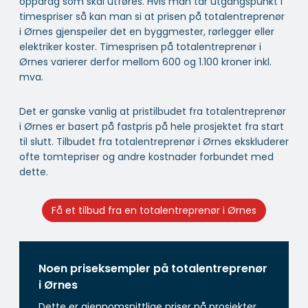
oppdrag som skal utføres. Hvis man tar utgangspunkt i
timespriser så kan man si at prisen på totalentreprenør
i Ørnes gjenspeiler det en byggmester, rørlegger eller
elektriker koster. Timesprisen på totalentreprenør i
Ørnes varierer derfor mellom 600 og 1.100 kroner inkl.
mva.
Det er ganske vanlig at pristilbudet fra totalentreprenør
i Ørnes er basert på fastpris på hele prosjektet fra start
til slutt. Tilbudet fra totalentreprenør i Ørnes ekskluderer
ofte tomtepriser og andre kostnader forbundet med
dette.
Få et tilbud fra en totalentreprenør i Ørnes
Noen priseksempler på totalentreprenør
i Ørnes
Dette er gjennomsnittlige priser på prosjekter