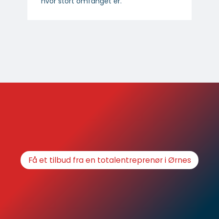
hvor stort omfanget er.
Få et tilbud fra en totalentreprenør i Ørnes