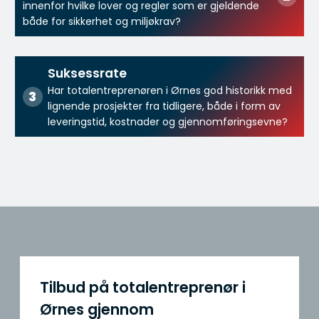
innenfor hvilke lover og regler som er gjeldende
både for sikkerhet og miljøkrav?
Suksessrate
Har totalentreprenøren i Ørnes god historikk med
lignende prosjekter fra tidligere, både i form av
leveringstid, kostnader og gjennomføringsevne?
Tilbud på totalentreprenør i
Ørnes gjennom