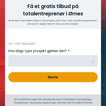
Få et gratis tilbud på
totalentreprenør i Ørnes
Send oss en kort beskrivelse av ditt prosjekt, så finner vi den totalentreprenøren i
Ørnes som passer best for akkurat ditt prosjekt.
h
1/3: TYPE PROSJEKT
e
Hva slags type prosjekt gjelder det?
*
r
o
Neste
Din kontaktinformasjon blir utelukkende brukt i forbindelse med oppdrags­
forespørselen. Dine person­­opplysninger utleveres ikke til uvedkommende.