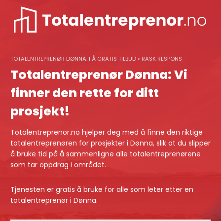
Skip
to
content
TOTALENTREPRENØR DØNNA: FÅ GRATIS TILBUD • RASK RESPONS
Totalentreprenør Dønna: Vi
finner den rette for ditt
prosjekt!
Totalentreprenor.no hjelper deg med å finne den riktige
totalentreprenøren for prosjekter i Dønna, slik at du slipper
å bruke tid på å sammenligne alle totalentreprenørene
som tar oppdrag i området.
Tjenesten er gratis å bruke for alle som leter etter en
totalentreprenør i Dønna.