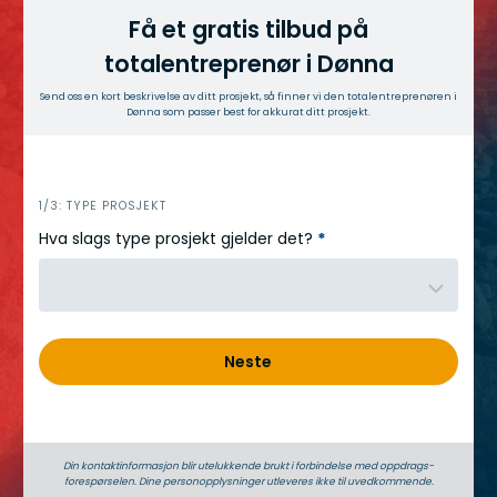
Få et gratis tilbud på
totalentreprenør i Dønna
Send oss en kort beskrivelse av ditt prosjekt, så finner vi den totalentreprenøren i
Dønna som passer best for akkurat ditt prosjekt.
h
1/3: TYPE PROSJEKT
e
Hva slags type prosjekt gjelder det?
*
r
o
Neste
Din kontaktinformasjon blir utelukkende brukt i forbindelse med oppdrags­
forespørselen. Dine person­­opplysninger utleveres ikke til uvedkommende.