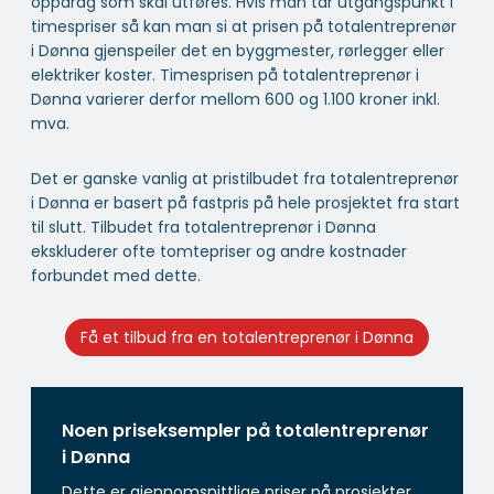
oppdrag som skal utføres. Hvis man tar utgangspunkt i
timespriser så kan man si at prisen på totalentreprenør
i Dønna gjenspeiler det en byggmester, rørlegger eller
elektriker koster. Timesprisen på totalentreprenør i
Dønna varierer derfor mellom 600 og 1.100 kroner inkl.
mva.
Det er ganske vanlig at pristilbudet fra totalentreprenør
i Dønna er basert på fastpris på hele prosjektet fra start
til slutt. Tilbudet fra totalentreprenør i Dønna
ekskluderer ofte tomtepriser og andre kostnader
forbundet med dette.
Få et tilbud fra en totalentreprenør i Dønna
Noen priseksempler på totalentreprenør
i Dønna
Dette er gjennomsnittlige priser på prosjekter