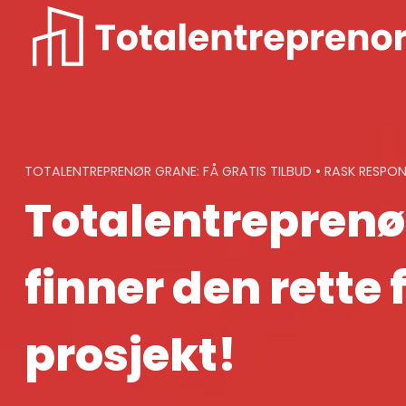
Skip
to
content
TOTALENTREPRENØR GRANE: FÅ GRATIS TILBUD • RASK RESPO
Totalentreprenø
finner den rette f
prosjekt!