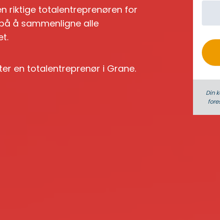
n riktige totalentreprenøren for
o
id på å sammenligne alle
t.
tter en totalentreprenør i Grane.
Din k
fore