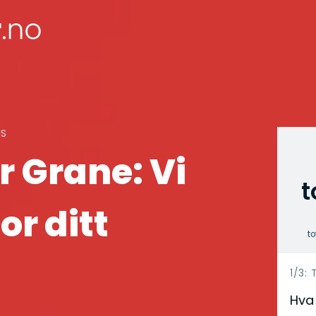
NS
r Grane: Vi
t
or ditt
to
h
1/3:
e
Hva 
r