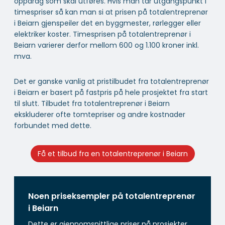
oppdrag som skal utføres. Hvis man tar utgangspunkt i
timespriser så kan man si at prisen på totalentreprenør
i Beiarn gjenspeiler det en byggmester, rørlegger eller
elektriker koster. Timesprisen på totalentreprenør i
Beiarn varierer derfor mellom 600 og 1.100 kroner inkl.
mva.
Det er ganske vanlig at pristilbudet fra totalentreprenør
i Beiarn er basert på fastpris på hele prosjektet fra start
til slutt. Tilbudet fra totalentreprenør i Beiarn
ekskluderer ofte tomtepriser og andre kostnader
forbundet med dette.
Få et tilbud fra en totalentreprenør i Beiarn
Noen priseksempler på totalentreprenør
i Beiarn
Dette er gjennomsnittlige priser på prosjekter