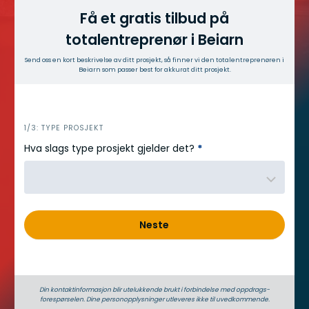
Få et gratis tilbud på
totalentreprenør i Beiarn
Send oss en kort beskrivelse av ditt prosjekt, så finner vi den totalentreprenøren i
Beiarn som passer best for akkurat ditt prosjekt.
h
1/3: TYPE PROSJEKT
e
Hva slags type prosjekt gjelder det?
*
r
o
Neste
Din kontaktinformasjon blir utelukkende brukt i forbindelse med oppdrags­
forespørselen. Dine person­­opplysninger utleveres ikke til uvedkommende.