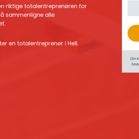
n riktige totalentreprenøren for
o
på å sammenligne alle
t.
er en totalentreprenør i Hell.
Din k
fore