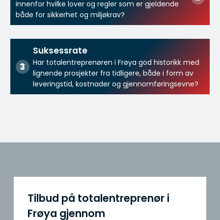
innenfor hvilke lover og regler som er gjeldende
både for sikkerhet og miljøkrav?
Suksessrate
Har totalentreprenøren i Frøya god historikk med
lignende prosjekter fra tidligere, både i form av
leveringstid, kostnader og gjennomføringsevne?
Tilbud på totalentreprenør i
Frøya gjennom