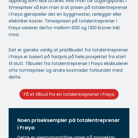
oppdrag som skal utføres. Hvis man tar utgangspunkt i
timespriser så kan man si at prisen på totalentreprenør
i Frøya gjenspeiler det en byggmester, rørlegger eller
elektriker koster. Timesprisen på totalentreprenør i
Frøya varierer derfor mellom 600 og 1.100 kroner inkl.
mva.
Det er ganske vanlig at pristilbudet fra totalentreprenør
i Frøya er basert på fastpris på hele prosjektet fra start
til slutt. Tilbudet fra totalentreprenør i Frøya ekskluderer
ofte tomtepriser og andre kostnader forbundet med
dette.
Få et tilbud fra en totalentreprenør i Frøya
Noen priseksempler på totalentreprenør
i Frøya
Dette er gjennomsnittlige priser på prosjekter