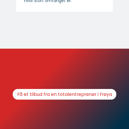
hvor stort omfanget er.
Få et tilbud fra en totalentreprenør i Frøya