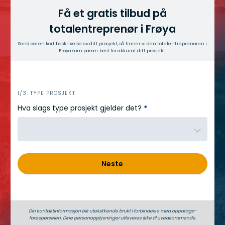
Få et gratis tilbud på
totalentreprenør i Frøya
Send oss en kort beskrivelse av ditt prosjekt, så finner vi den totalentreprenøren i
Frøya som passer best for akkurat ditt prosjekt.
h
1/3: TYPE PROSJEKT
e
Hva slags type prosjekt gjelder det?
*
r
o
Neste
Din kontaktinformasjon blir utelukkende brukt i forbindelse med oppdrags­
forespørselen. Dine person­­opplysninger utleveres ikke til uvedkommende.