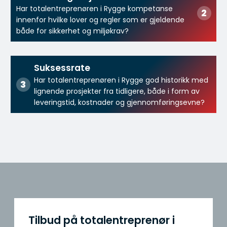
Har totalentreprenøren i Rygge kompetanse
innenfor hvilke lover og regler som er gjeldende
både for sikkerhet og miljøkrav?
Suksessrate
Har totalentreprenøren i Rygge god historikk med
lignende prosjekter fra tidligere, både i form av
leveringstid, kostnader og gjennomføringsevne?
Tilbud på totalentreprenør i