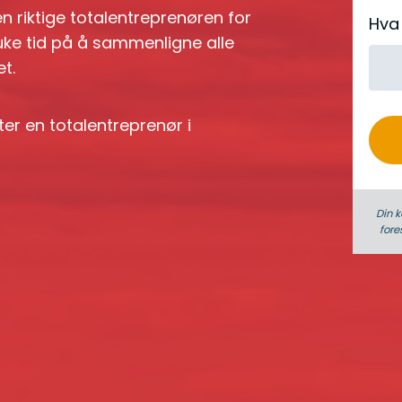
e
n riktige totalentreprenøren for
Hva 
r
ruke tid på å sammenligne alle
o
t.
ter en totalentreprenør i
Din k
fore