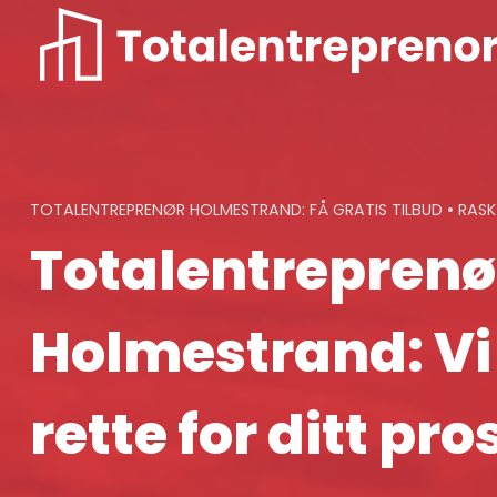
Skip
to
content
TOTALENTREPRENØR HOLMESTRAND: FÅ GRATIS TILBUD • RAS
Totalentreprenø
Holmestrand: Vi
rette for ditt pro