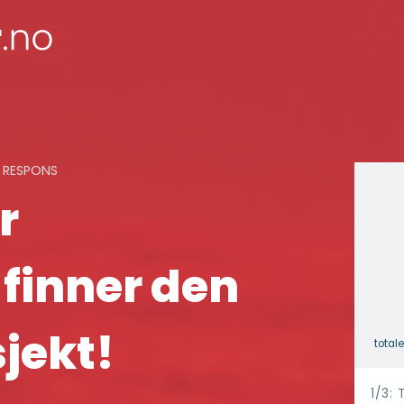
K RESPONS
r
 finner den
sjekt!
total
h
1/3: